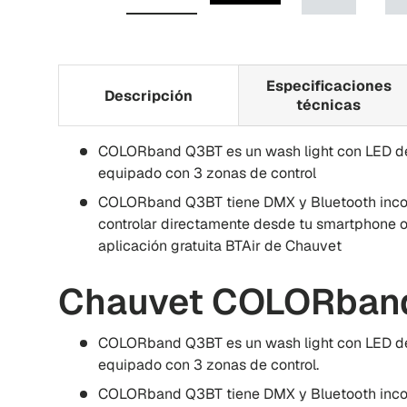
Cargar imagen 1 i galería de visualiz
Reproducir video 1 i gal
Cargar imag
Especificaciones
Descripción
técnicas
COLORband Q3BT es un wash light con LED de 
equipado con 3 zonas de control
COLORband Q3BT tiene DMX y Bluetooth incor
controlar directamente desde tu smartphone o 
aplicación gratuita BTAir de Chauvet
Chauvet COLORban
COLORband Q3BT es un wash light con LED de 
equipado con 3 zonas de control.
COLORband Q3BT tiene DMX y Bluetooth incor