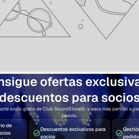
sigue ofertas exclusiv
descuentos para socio
azte socio gratis de Club SoundStoreXL y saca más partido a ca
pedido.
ho de
Descuentos exclusivos para
Gestión
ocios
socios
pedid