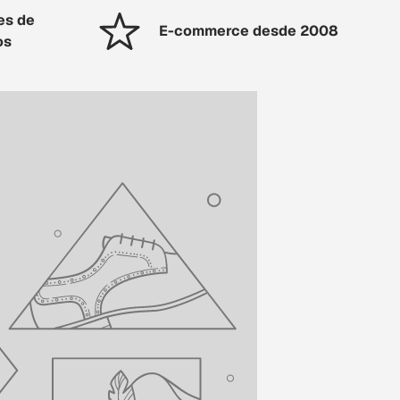
es de
E-commerce desde 2008
os