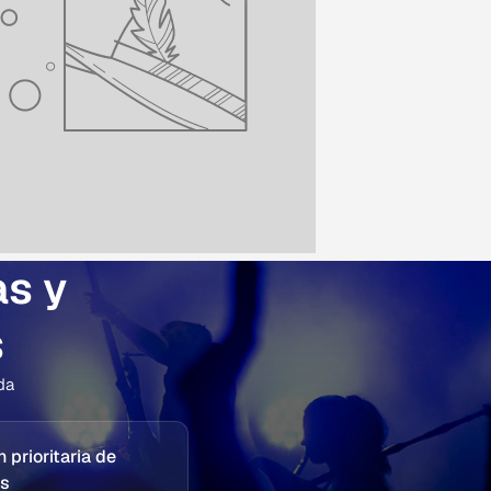
as y
s
da
 prioritaria de
os