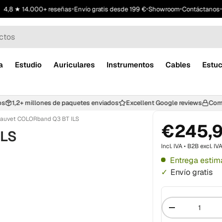
•
•
•
•
4,8 ★ 14.000+ reseñas
Envío gratis desde 199 €
Showroom
Contáctanos
P
a
Estudio
Auriculares
Instrumentos
Cables
Estu
chos
1,2+ millones de paquetes enviados
Excellent Google reviews
C
auvet COLORband Q3 BT ILS
€245,
ILS
Incl. IVA • B2B excl. IV
Entrega estim
Envío gratis
Cantidad
-