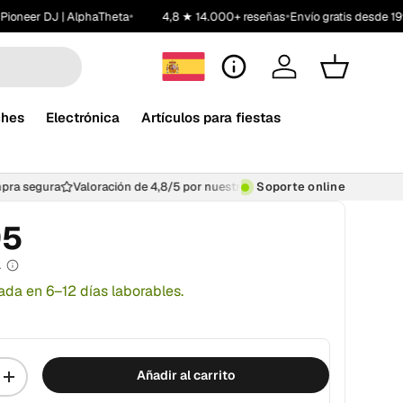
•
•
ioneer DJ | AlphaTheta
4,8 ★ 14.000+ reseñas
Envío gratis desde 199
Atención al cliente
Iniciar sesión
Carrito
ches
Electrónica
Artículos para fiestas
ompra segura
Valoración de 4,8/5 por nuestros clientes
Soporte online
800.000+ 
95
A
ada en 6–12 días laborables.
Añadir al carrito
+