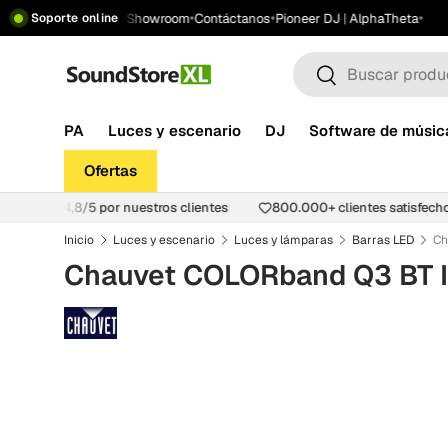
•
•
•
•
 gratis desde 199 €
Showroom
Contáctanos
Pioneer DJ | AlphaTheta
Soporte online
Saltar al contenido
Buscar
Buscar
PA
Luces y escenario
DJ
Software de músic
Ofertas
aloración de 4,8/5 por nuestros clientes
800.000+ clientes satisfe
Inicio
Luces y escenario
Luces y lámparas
Barras LED
Ch
Chauvet COLORband Q3 BT 