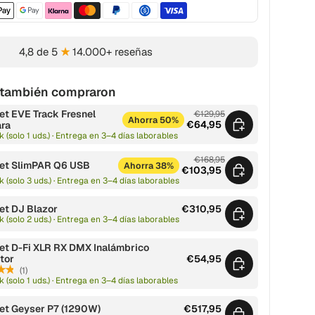
Métodos de pago aceptados
4,8 de 5
★
14.000+ reseñas
s también compraron
t EVE Track Fresnel
€129,95
Ahorra 50%
€64,95
ra
k (solo 1 uds.) · Entrega en 3–4 días laborables
€168,95
et SlimPAR Q6 USB
Ahorra 38%
€103,95
k (solo 3 uds.) · Entrega en 3–4 días laborables
et DJ Blazor
€310,95
k (solo 2 uds.) · Entrega en 3–4 días laborables
et D-Fi XLR RX DMX Inalámbrico
tor
€54,95
★★
(1)
k (solo 1 uds.) · Entrega en 3–4 días laborables
et Geyser P7 (1290W)
€517,95