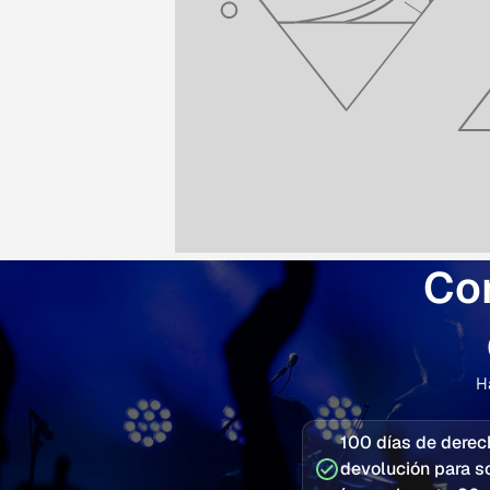
Con
H
100 días de derec
devolución para s