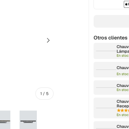
Otros cliente
Siguiente
Reproducir video
Chauve
Lámpa
En stoc
Chauv
En stoc
Chauv
En stoc
de
1
/
5
Chauv
Recep
★★★
En stoc
Chauv