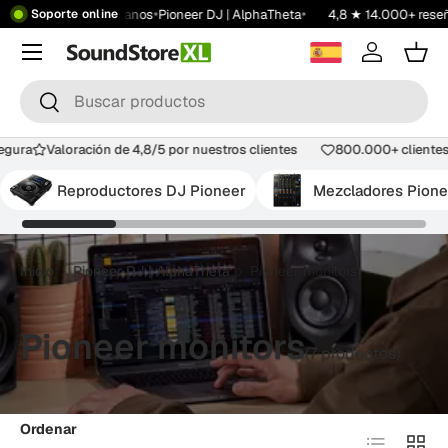
•
•
•
•
Showroom
Contáctanos
Pioneer DJ | AlphaTheta
4,8 ★ 14.000+ reseñ
Soporte online
Saltar al contenido
Menú
Iniciar ses
Carr
Buscar
Buscar
segura
Valoración de 4,8/5 por nuestros clientes
800.000+ cliente
Reproductores DJ Pioneer
Mezcladores Pione
Inicio
Pioneer DJ | AlphaTheta
Pioneer monitors
Pioneer monitors
(7 productos)
Ordenar
Lista
Tabla