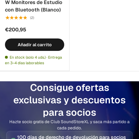
W Monitores de Estudio
con Bluetooth (Blanco)
★★★★★
(2)
€200,95
Añadir al carrito
En stock (solo 4 uds.) · Entrega
en 3–4 días laborables
Consigue ofertas
exclusivas y descuentos
para socios
Hazte socio gratis de Club SoundStoreXL y saca más partido a
cada pedido.
100 días de derecho de devolución para socios