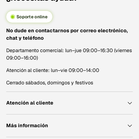
Sopladores de confeti
Soporte online
Un soplador de confeti crea una salida más continua y
puede dispersar confeti por una zona más amplia. Este
No dude en contactarnos por correo electrónico,
tipo de máquina es adecuado cuando el efecto debe
chat y teléfono
durar más que un solo disparo.
Departamento comercial: lun–jue 09:00–16:30 (viernes
Al elegir un soplador de confeti, debes comprobar:
09:00–16:00)
El alcance de lanzamiento de la máquina.
Atención al cliente: lun–vie 09:00–14:00
La capacidad de confeti.
Cerrado sábados, domingos y festivos
Si se puede regular la velocidad del ventilador.
Las posibilidades de control DMX.
Atención al cliente
Qué tipo y tamaño de confeti se puede utilizar.
Lanzadores eléctricos de confeti
Un lanzador eléctrico se utiliza junto con tubos de
Más información
confeti compatibles y ofrece un efecto breve y preciso.