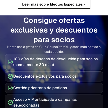
producciones en directo. Los efectos pueden resaltar
Leer más sobre Efectos Especiales
un drop, una entrada, un final o un momento concreto
del espectáculo en el que la iluminación y el sonido
Consigue ofertas
deben complementarse con un efecto físico de
escenario.
exclusivas y descuentos
En el surtido actual encontrarás, entre otros, máquinas
para socios
de confeti, lanzadores eléctricos, máquinas de chispas
Hazte socio gratis de Club SoundStoreXL y saca más partido a
frías, switchpacks DMX y accesorios para
cada pedido.
configuraciones de efectos profesionales.
100 días de derecho de devolución para socios
Elige el efecto de Efectos Especiales
(normalmente 30 días)
adecuado
Descuentos exclusivos para socios
La mejor solución depende del tamaño del recinto, del
efecto deseado, de la ubicación en el escenario y de
Gestión prioritaria de pedidos
cómo se deba controlar el equipo.
Acceso VIP anticipado a campañas
Antes de elegir el equipo, debes tener en cuenta:
seleccionadas