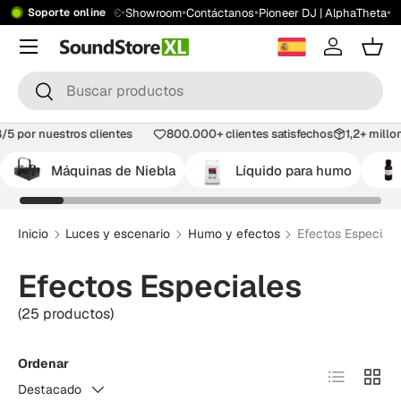
•
•
•
•
ío gratis desde 199 €
Showroom
Contáctanos
Pioneer DJ | AlphaTheta
Soporte online
Saltar al contenido
Menú
Iniciar ses
Carr
Buscar
Buscar
4,8/5 por nuestros clientes
800.000+ clientes satisfechos
1,2+ mi
Máquinas de Niebla
Líquido para humo
Inicio
Luces y escenario
Humo y efectos
Efectos Especiale
Efectos Especiales
(25 productos)
Ordenar
Lista
Tabla
Destacado