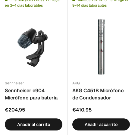
En stock (solo 1 uds.) · Entrega
Almacén externo – entrega en
en 3–4 días laborables
9–14 días laborables
Sennheiser
AKG
Sennheiser e904
AKG C451B Micrófono
Micrófono para batería
de Condensador
€204,95
€410,95
Añadir al carrito
Añadir al carrito