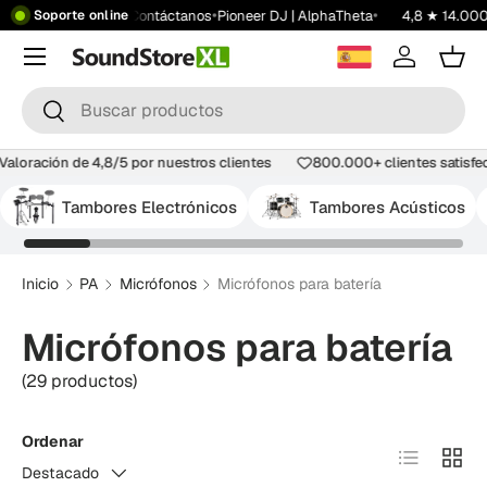
•
•
•
•
 199 €
Showroom
Contáctanos
Pioneer DJ | AlphaTheta
4,8 ★ 14.000+ 
Soporte online
Saltar al contenido
Menú
Iniciar ses
Carr
Buscar
Buscar
a
Valoración de 4,8/5 por nuestros clientes
800.000+ clientes sati
Tambores Electrónicos
Tambores Acústicos
Inicio
PA
Micrófonos
Micrófonos para batería
Micrófonos para batería
(29 productos)
Ordenar
Lista
Tabla
Destacado