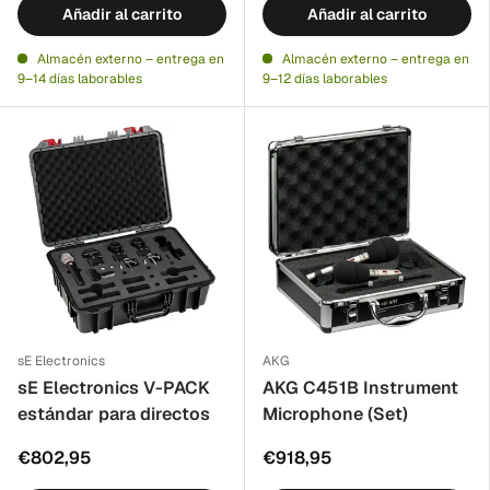
Añadir al carrito
Añadir al carrito
Almacén externo – entrega en
Almacén externo – entrega en
9–14 días laborables
9–12 días laborables
sE Electronics
AKG
sE Electronics V-PACK
AKG C451B Instrument
estándar para directos
Microphone (Set)
€802,95
€918,95