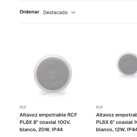
Ordenar
Destacado
RCF
RCF
Altavoz empotrable RCF
Altavoz empotra
PL8X 8" coaxial 100V,
PL6X 6" coaxial 
blanco, 20W, IP44
blanco, 12W, IP4