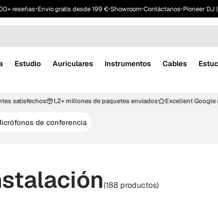
•
•
•
•
0+ reseñas
Envío gratis desde 199 €
Showroom
Contáctanos
Pioneer DJ | 
a
Estudio
Auriculares
Instrumentos
Cables
Estu
ientes satisfechos
1,2+ millones de paquetes enviados
Excellent Goog
icrófonos de conferencia
nstalación
(188 productos)