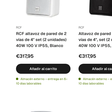
RCF
RCF
RCF altavoz de pared de 2
Altavoz de pared
vías de 4" set (2 unidades)
vías de 4", set (2
40W 100 V IP55, Blanco
40W 100 V IP55,
€317,95
€317,95
Añadir al carrito
Añadir al ca
Almacén externo – entrega en 6–
Almacén externo – e
10 días laborables
10 días laborables