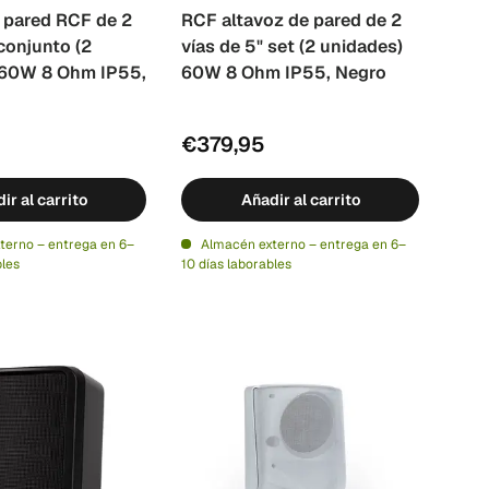
 pared RCF de 2
RCF altavoz de pared de 2
 conjunto (2
vías de 5" set (2 unidades)
 60W 8 Ohm IP55,
60W 8 Ohm IP55, Negro
€379,95
ir al carrito
Añadir al carrito
terno – entrega en 6–
Almacén externo – entrega en 6–
bles
10 días laborables