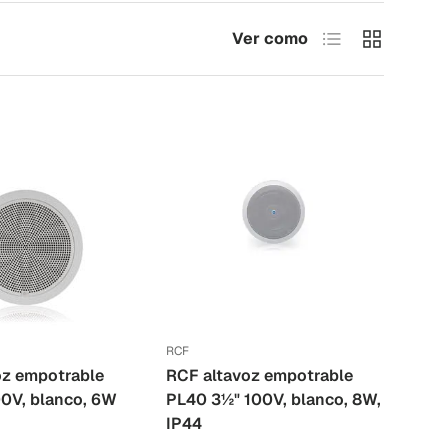
Lista
Tabla
Ver como
RCF
oz empotrable
RCF altavoz empotrable
00V, blanco, 6W
PL40 3½" 100V, blanco, 8W,
IP44