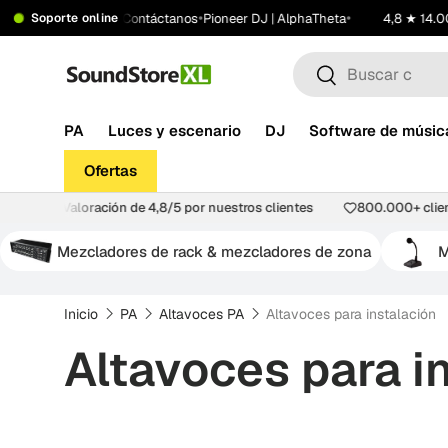
•
•
•
•
 199 €
Showroom
Contáctanos
Pioneer DJ | AlphaTheta
4,8 ★ 14.00
Soporte online
Saltar al contenido
Buscar
Buscar
PA
Luces y escenario
DJ
Software de músic
Ofertas
ra segura
Valoración de 4,8/5 por nuestros clientes
800.000+ cl
Mezcladores de rack & mezcladores de zona
M
Inicio
PA
Altavoces PA
Altavoces para instalación
Altavoces para i