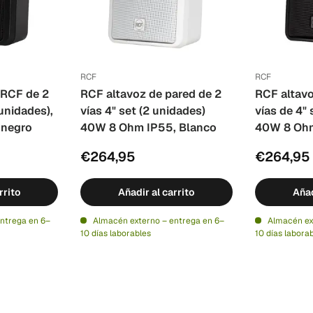
RCF
RCF
 RCF de 2
RCF altavoz de pared de 2
RCF altavo
 unidades),
vías 4" set (2 unidades)
vías de 4" 
 negro
40W 8 Ohm IP55, Blanco
40W 8 Ohm
€264,95
€264,95
rrito
Añadir al carrito
Añad
ntrega en 6–
Almacén externo – entrega en 6–
Almacén ex
10 días laborables
10 días labora