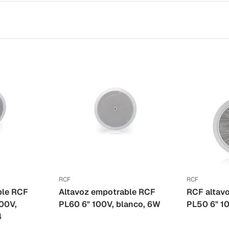
RCF
RCF
ble RCF
Altavoz empotrable RCF
RCF altav
100V,
PL60 6" 100V, blanco, 6W
PL50 6" 1
4