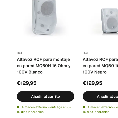
RCF
RCF
Altavoz RCF para montaje
Altavoz RCF para
en pared MQ60H 16 Ohm y
en pared MQ50 1
100V Blanco
100V Negro
€129,95
€129,95
Añadir al carrito
Añadir al ca
Almacén externo – entrega en 6–
Almacén externo – e
10 días laborables
10 días laborables