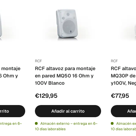
RCF
RCF
 montaje
RCF altavoz para montaje
RCF altavo
6 Ohm y
en pared MQ50 16 Ohm y
MQ30P de 
100V Blanco
y100V, Ne
€129,95
€77,95
rrito
Añadir al carrito
Añad
ntrega en 6–
Almacén externo – entrega en 6–
Almacén ex
10 días laborables
10 días labora