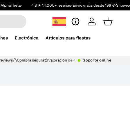
•
•
•
AlphaTheta
4,8 ★ 14.000+ reseñas
Envío gratis desde 199 €
Showroo
Atención al cliente
Iniciar sesión
Carrito
ches
Electrónica
Artículos para fiestas
le reviews
Compra segura
Valoración de 4,8/5 por nuestros clientes
Soporte online