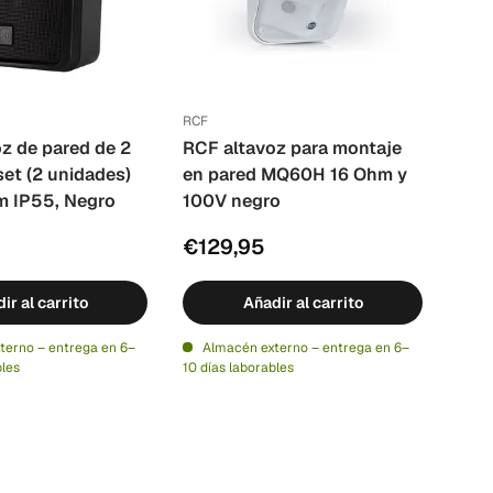
RCF
z de pared de 2
RCF altavoz para montaje
set (2 unidades)
en pared MQ60H 16 Ohm y
 IP55, Negro
100V negro
€129,95
ir al carrito
Añadir al carrito
terno – entrega en 6–
Almacén externo – entrega en 6–
bles
10 días laborables