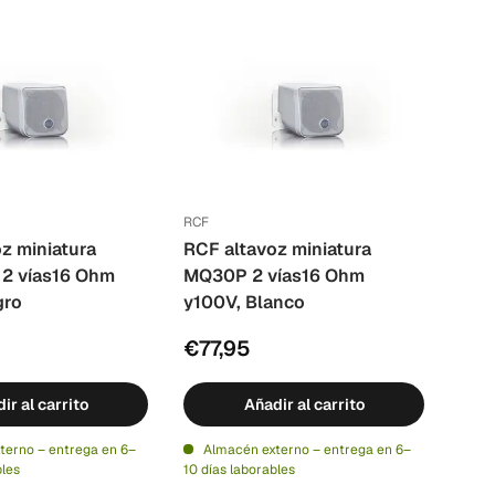
RCF
z miniatura
RCF altavoz miniatura
2 vías16 Ohm
MQ30P 2 vías16 Ohm
gro
y100V, Blanco
€77,95
ir al carrito
Añadir al carrito
terno – entrega en 6–
Almacén externo – entrega en 6–
bles
10 días laborables