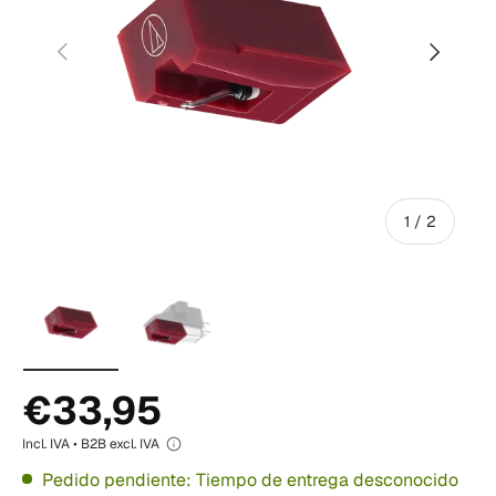
Anterior
Siguiente
de
1
/
2
Cargar imagen 1 i galería de visualización
Cargar imagen 2 i galería de visualizac
€33,95
Incl. IVA • B2B excl. IVA
Pedido pendiente: Tiempo de entrega desconocido