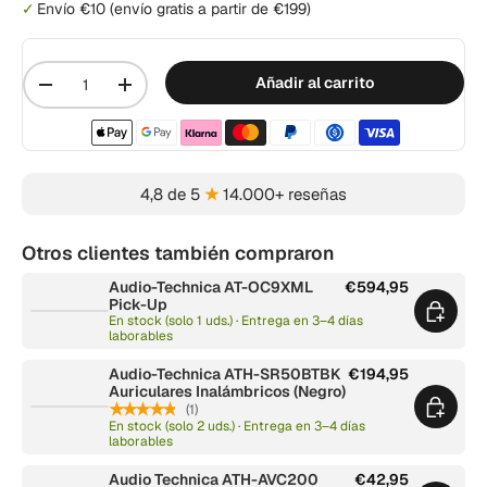
Envío €10 (envío gratis a partir de €199)
Cantidad
Añadir al carrito
-
+
Métodos de pago aceptados
4,8 de 5
★
14.000+ reseñas
Otros clientes también compraron
Audio-Technica AT-OC9XML
€594,95
Pick-Up
En stock (solo 1 uds.) · Entrega en 3–4 días
laborables
Audio-Technica ATH-SR50BTBK
€194,95
Auriculares Inalámbricos (Negro)
★★★★★
(1)
En stock (solo 2 uds.) · Entrega en 3–4 días
laborables
Audio Technica ATH-AVC200
€42,95