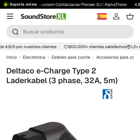
•
•
•
•
ratis desde 199 €
Showroom
Contáctanos
Pioneer DJ | AlphaTheta
4,8
Soporte online
Saltar al contenido
Menú
Iniciar ses
Carr
Buscar
Buscar
 de 4,8/5 por nuestros clientes
800.000+ clientes satisfechos
1,2
Inicio
Electrónica
Estéreo para coche
Accesorios para coch
Deltaco e-Charge Type 2
Laderkabel (3 phase, 32A, 5m)