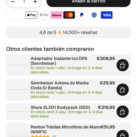
Añadir al carrito
-
+
Métodos de pago aceptados
4,8 de 5
★
14.000+ reseñas
Otros clientes también compraron
Adaptador Inalámbrico DPA
€308,95
(Sennheiser)
En stock (solo 1 uds.) · Entrega en 3–4 días
laborables
Sennheiser Antena de Media
€29,95
Onda (U Banda)
En stock (solo 1 uds.) · Entrega en 3–4 días
laborables
Shure SLXD1 Bodypack (S50)
€316,95
En stock (solo 2 uds.) · Entrega en 3–4 días
laborables
Renton Trådløs Micrófono de Mano
€51,95
(WMFX)
★★★★★
(1)