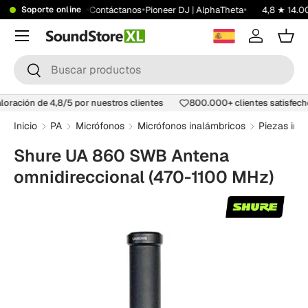
•
•
•
•
sde 199 €
Showroom
Contáctanos
Pioneer DJ | AlphaTheta
4,8 ★ 14.0
Soporte online
Saltar al contenido
Menú
Iniciar ses
Carr
Buscar
Buscar
aloración de 4,8/5 por nuestros clientes
800.000+ clientes satisfec
Inicio
PA
Micrófonos
Micrófonos inalámbricos
Piezas ind
Shure UA 860 SWB Antena
omnidireccional (470-1100 MHz)