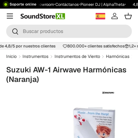
•
•
•
•
ratis desde 199 €
Showroom
Contáctanos
Pioneer DJ | AlphaTheta
4,8
Soporte online
Saltar al contenido
Menú
Iniciar ses
Carr
Buscar
Buscar
 de 4,8/5 por nuestros clientes
800.000+ clientes satisfechos
1,2
Inicio
Instrumentos
Instrumentos de Viento
Harmónicas
S
Suzuki AW-1 Airwave Harmónicas
(Naranja)