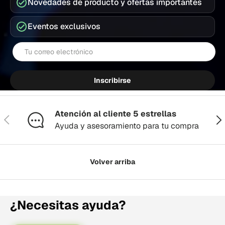
Novedades de producto y ofertas importantes
Eventos exclusivos
Correo electrónico
Inscribirse
Atención al cliente 5 estrellas
Anterior
Sig
Ayuda y asesoramiento para tu compra
Volver arriba
¿Necesitas ayuda?