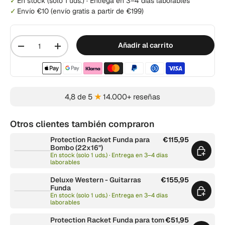
En stock
(solo 1 uds.)
·
Entrega en 3–4 días laborables
Envío €10 (envío gratis a partir de €199)
Cantidad
Añadir al carrito
-
+
Métodos de pago aceptados
4,8 de 5
★
14.000+ reseñas
Otros clientes también compraron
Protection Racket Funda para
€115,95
Bombo (22x16")
En stock (solo 1 uds.) · Entrega en 3–4 días
laborables
Deluxe Western - Guitarras
€155,95
Funda
En stock (solo 1 uds.) · Entrega en 3–4 días
laborables
Protection Racket Funda para tom
€51,95