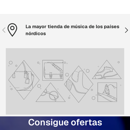
La mayor tienda de música de los países
Anterior
Sig
nórdicos
Consigue ofertas