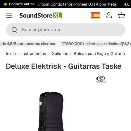
•
•
•
•
atis desde 199 €
Showroom
Contáctanos
Pioneer DJ | AlphaTheta
4,8 
Soporte online
Saltar al contenido
Menú
Iniciar ses
Carr
Buscar
Buscar
ón de 4,8/5 por nuestros clientes
800.000+ clientes satisfechos
1,
Inicio
Instrumentos
Guitarras
Bolsas para Bajo y Guitarra
Deluxe Elektrisk - Guitarras Taske