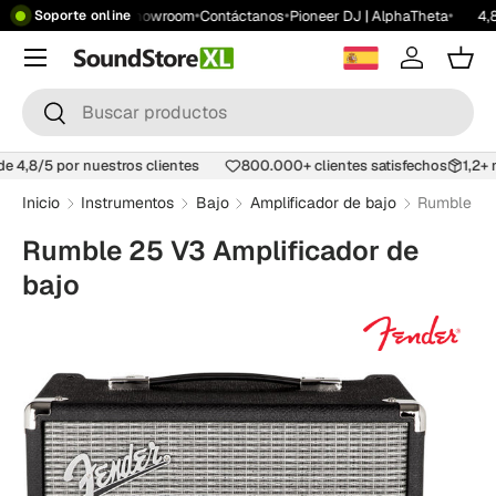
•
•
•
•
ratis desde 199 €
Showroom
Contáctanos
Pioneer DJ | AlphaTheta
4,8
Soporte online
Saltar al contenido
Menú
Iniciar ses
Carr
Buscar
Buscar
 de 4,8/5 por nuestros clientes
800.000+ clientes satisfechos
1,2
Inicio
Instrumentos
Bajo
Amplificador de bajo
Rumble 25 
Rumble 25 V3 Amplificador de
bajo