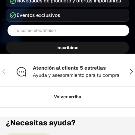
Novedades de producto y ofertas importantes
Eventos exclusivos
Correo electrónico
Inscribirse
Atención al cliente 5 estrellas
Anterior
Sig
Ayuda y asesoramiento para tu compra
Volver arriba
¿Necesitas ayuda?