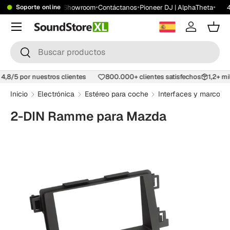
•
•
•
•
 gratis desde 199 €
Showroom
Contáctanos
Pioneer DJ | AlphaTheta
4
Soporte online
Saltar al contenido
Menú
Iniciar ses
Carr
Buscar
Buscar
e 4,8/5 por nuestros clientes
800.000+ clientes satisfechos
1,2+ 
Inicio
Electrónica
Estéreo para coche
Interfaces y marcos 
2-DIN Ramme para Mazda