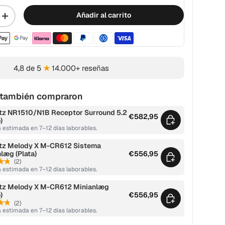
Añadir al carrito
+
Métodos de pago aceptados
4,8 de 5
★
14.000+ reseñas
s también compraron
tz NR1510/N1B Receptor Surround 5.2
€582,95
)
 estimada en 7–12 días laborables.
tz Melody X M-CR612 Sistema
læg (Plata)
€556,95
★★
(2)
 estimada en 7–12 días laborables.
tz Melody X M-CR612 Minianlæg
)
€556,95
★★
(2)
 estimada en 7–12 días laborables.