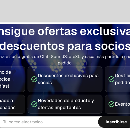
sigue ofertas exclusiv
descuentos para socio
azte socio gratis de Club SoundStoreXL y saca más partido a ca
pedido.
ho de
Descuentos exclusivos para
Gestión
ocios
socios
pedid
ías)
pado a
Novedades de producto y
Evento
ionadas
ofertas importantes
rreo electrónico
Inscribirse