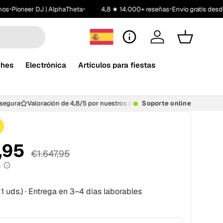
•
•
•
os
Pioneer DJ | AlphaTheta
4,8 ★ 14.000+ reseñas
Envío gratis desde
Atención al cliente
Iniciar sesión
Carrito
ches
Electrónica
Artículos para fiestas
a segura
Valoración de 4,8/5 por nuestros clientes
Soporte online
800.000+ clie
,95
€1.647,95
A
 1 uds.)
·
Entrega en 3–4 días laborables