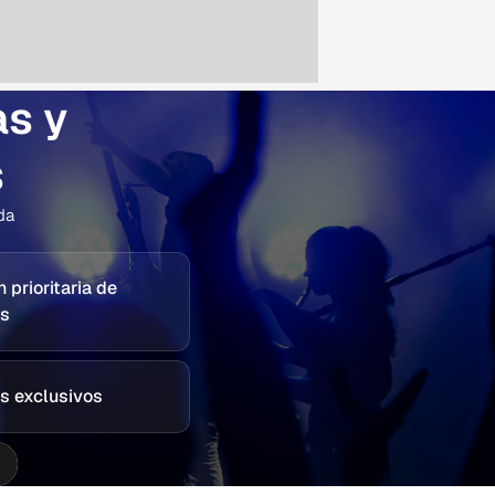
as y
s
da
 prioritaria de
os
s exclusivos