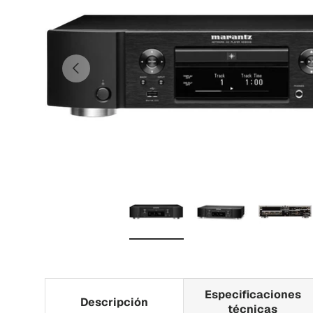
Anterior
Cargar imagen 1 i galería de vi
Cargar imagen 2 i 
Carga
Especificaciones
Descripción
técnicas