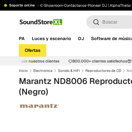
•
•
•
•
nvío gratis desde 199 €
Showroom
Contáctanos
Pioneer DJ | AlphaTheta
Soporte online
Saltar al contenido
Buscar
Buscar
PA
Luces y escenario
DJ
Software de músic
Ofertas
ación de 4,8/5 por nuestros clientes
800.000+ clientes satisfechos
Inicio
Electrónica
Sonido & HiFi
Reproductores de CD
Marantz ND8006 Reproducto
(Negro)