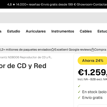
•
•
•
4,8 ★ 14.000+ reseñas
Envío gratis desde 199 €
Showroom
Contáctan
a
Estudio
Auriculares
Instrumentos
Cables
Estu
1,2+ millones de paquetes enviados
Excellent Google reviews
Compr
Marantz ND8006 Reproductor de CD y Red (Negro)
Ahorra 24%
r de CD y Red
€1.259
Incl. IVA • B2B excl. IV
En stock
(solo
Envío gratis