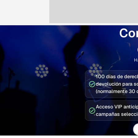
Con
H
100 días de derec
devolución para s
(normalmente 30 d
Acceso VIP antici
campañas selecc
Co