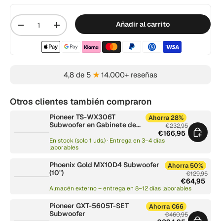
Cantidad
Añadir al carrito
-
+
Métodos de pago aceptados
4,8 de 5
★
14.000+ reseñas
Otros clientes también compraron
Pioneer TS-WX306T
Ahorra 28%
Subwoofer en Gabinete de
€232,95
Tubo (30cm)
€166,95
En stock (solo 1 uds.) · Entrega en 3–4 días
laborables
Phoenix Gold MX10D4 Subwoofer
Ahorra 50%
(10")
€129,95
€64,95
Almacén externo – entrega en 8–12 días laborables
Pioneer GXT-5605T-SET
Ahorra €66
Subwoofer
€460,95