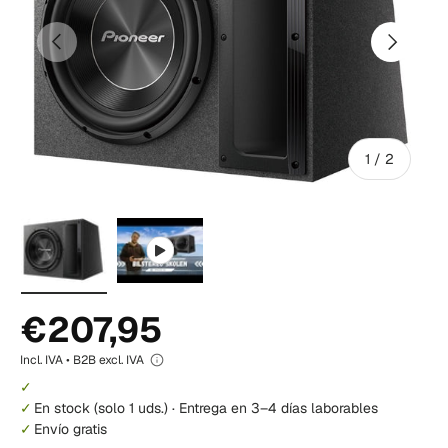
Anterior
Siguiente
de
1
/
2
Cargar imagen 1 i galería de visualización
Reproducir video 1 i galería de visualiz
€207,95
Incl. IVA • B2B excl. IVA
En stock
(solo 1 uds.)
·
Entrega en 3–4 días laborables
Envío gratis