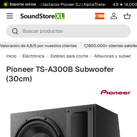
•
•
•
•
e 199 €
Showroom
Contáctanos
Pioneer DJ | AlphaTheta
4,8 ★ 14.000+
Soporte online
Saltar al contenido
Menú
Iniciar ses
Carr
Buscar
Buscar
Valoración de 4,8/5 por nuestros clientes
800.000+ clientes satis
Inicio
Electrónica
Estéreo para coche
Altavoces y subwoofe
Pioneer TS-A300B Subwoofer
(30cm)