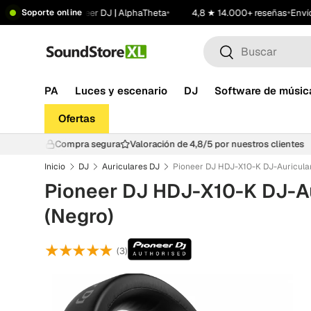
•
•
•
ontáctanos
Pioneer DJ | AlphaTheta
4,8 ★ 14.000+ reseñas
Envío gr
Soporte online
Saltar al contenido
Buscar
Buscar
PA
Luces y escenario
DJ
Software de músic
Ofertas
 Google reviews
Compra segura
Valoración de 4,8/5 por nuestros clie
Inicio
DJ
Auriculares DJ
Pioneer DJ HDJ-X10-K DJ-Au
(Negro)
★★★★★
(3)