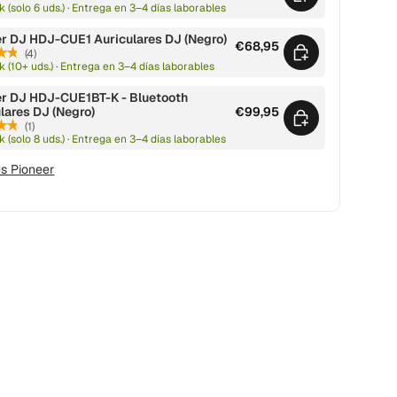
k (solo 6 uds.) · Entrega en 3–4 días laborables
r DJ HDJ-CUE1 Auriculares DJ (Negro)
€68,95
n
 visualización
i galería de visualización
★★
(4)
k (10+ uds.) · Entrega en 3–4 días laborables
er DJ HDJ-CUE1BT-K - Bluetooth
lares DJ (Negro)
€99,95
★★
(1)
k (solo 8 uds.) · Entrega en 3–4 días laborables
es Pioneer