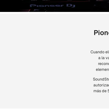
Pion
Cuando eli
a la v
recon
element
SoundSto
autoriza
más de 5