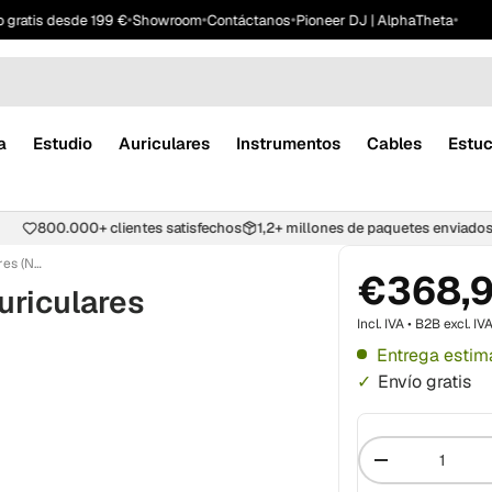
•
•
•
•
atis desde 199 €
Showroom
Contáctanos
Pioneer DJ | AlphaTheta
4,8
a
Estudio
Auriculares
Instrumentos
Cables
Estu
ntes
800.000+ clientes satisfechos
1,2+ millones de paquetes env
Pioneer DJ HDJ-X10-K DJ-Auriculares (Negro)
€368,
riculares
Incl. IVA • B2B excl. IV
Entrega estim
Envío gratis
Cantidad
-