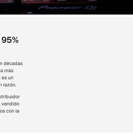
l 95%
Con décadas
rca más
 es un
n razón.
tribuidor
s vendido
os con la