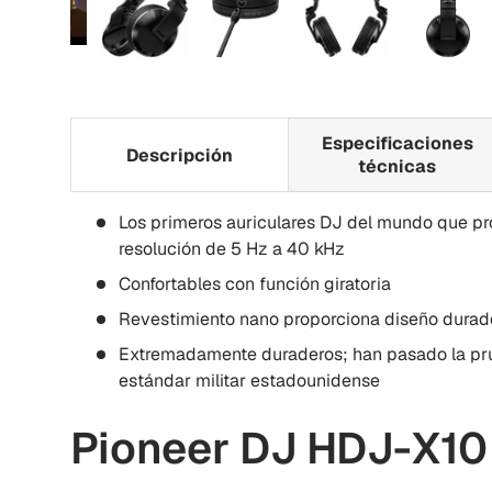
imagen 1 i galería de visualización
Reproducir video 1 i galería de visualización
Cargar imagen 2 i galería de visualización
Cargar imagen 3 i galería de v
Cargar imagen 4 i 
Carga
Especificaciones
Descripción
técnicas
Los primeros auriculares DJ del mundo que pr
resolución de 5 Hz a 40 kHz
Confortables con función giratoria
Revestimiento nano proporciona diseño durad
Extremadamente duraderos; han pasado la pr
estándar militar estadounidense
Pioneer DJ HDJ-X10