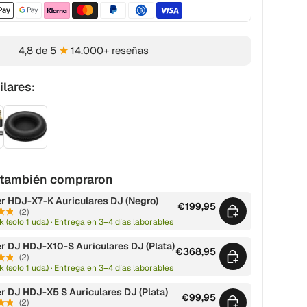
Métodos de pago aceptados
4,8 de 5
★
14.000+ reseñas
lares:
s también compraron
r HDJ-X7-K Auriculares DJ (Negro)
€199,95
★★
(2)
k (solo 1 uds.) · Entrega en 3–4 días laborables
r DJ HDJ-X10-S Auriculares DJ (Plata)
€368,95
★★
(2)
k (solo 1 uds.) · Entrega en 3–4 días laborables
r DJ HDJ-X5 S Auriculares DJ (Plata)
€99,95
★★
(2)