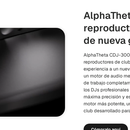
AlphaThe
reproduct
de nueva 
AlphaTheta CDJ-3000X
reproductores de clu
experiencia a un nuev
un motor de audio me
de trabajo completam
los DJs profesionales 
máxima precisión y es
motor más potente, u
club desarrollado para
Cómpralo aquí