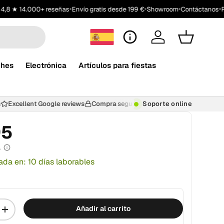
•
•
•
•
 ★ 14.000+ reseñas
Envío gratis desde 199 €
Showroom
Contáctanos
Pion
Atención al cliente
Iniciar sesión
Carrito
ches
Electrónica
Artículos para fiestas
iados
Excellent Google reviews
Compra segura
Soporte online
Valoración de 4,8/5 
95
A
ada en: 10 días laborables
Añadir al carrito
+