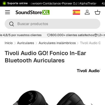
•
•
•
•
gratis desde 199 €
Showroom
Contáctanos
Pioneer DJ | AlphaTheta
4,
Soporte online
Saltar al contenido
Menú
Iniciar ses
Carr
Buscar
Buscar
 de 4,8/5 por nuestros clientes
800.000+ clientes satisfechos
1,2+
Inicio
Auriculares
Auriculares inalámbricos
Tivoli Audio GO!
Tivoli Audio GO! Fonico In-Ear
Bluetooth Auriculares
Anterior
Siguiente