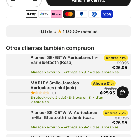
-
+
Métodos de pago aceptados
4,8 de 5
★
14.000+ reseñas
Otros clientes también compraron
Pioneer SE-E8TW Auriculares In-
Ahorra 71%
Ear Bluetooth (Rosa)
€90,95
€25,95
Almacén externo – entrega en 9–14 días laborables
MARLEY Smile Jamaica
Ahorra 21%
Auriculares (mini jack)
€32,95
★★★★★
(1)
€25,95
En stock (solo 2 uds.) · Entrega en 3–4 días
laborables
Pioneer SE-C5TW-W Auriculares
Ahorra 75%
In-Ear Bluetooth inalámbricos
€103,95
(Blanco)
€25,95
Almacén externo – entrega en 9–14 días laborables