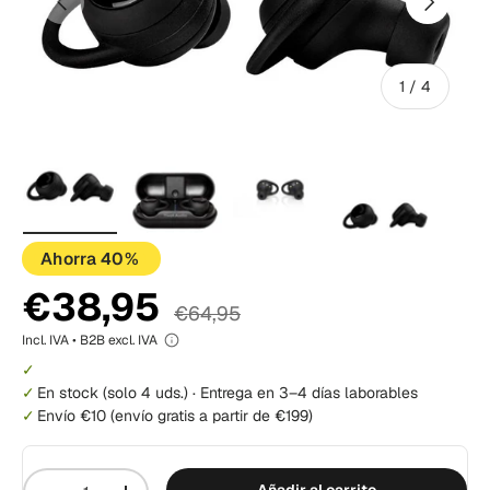
de
1
/
4
Cargar imagen 1 i galería de visualización
Cargar imagen 2 i galería de visualizac
Cargar imagen 3 i galería 
Cargar imagen
Ahorra 40%
€38,95
€64,95
Incl. IVA • B2B excl. IVA
En stock
(solo 4 uds.)
·
Entrega en 3–4 días laborables
Envío €10 (envío gratis a partir de €199)
Cantidad
Añadir al carrito